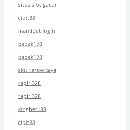
situs slot gacor
cipit88
mamibet login
badak178
badak178
slot terpercaya
tapir 328
tapir 328
kingbet188
cipit88