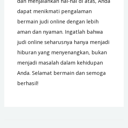
dan menjalankan hal-hal di atas, Anda
dapat menikmati pengalaman
bermain judi online dengan lebih
aman dan nyaman. Ingatlah bahwa
judi online seharusnya hanya menjadi
hiburan yang menyenangkan, bukan
menjadi masalah dalam kehidupan
Anda. Selamat bermain dan semoga
berhasil!